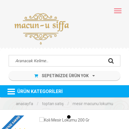
MENÜ
SEPETİNİZDE ÜRÜN YOK
ÜRÜN KATEGORİLERİ
anasayfa
toptan satış
mesir macunu lokumu