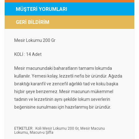
MÜŞTERİ YORUMLARI
GERİ BİLDİRİM
Mesir Lokumu 200 Gr
KOLİ : 14 Adet
Mesir macunundaki baharatların tamamı lokumda
kullanılır. Yemesi kolay, lezzetli nefis bir üründür. Ağızda
bıraktığı karanfil ve zencefil ağırlıklı tad ve koku başka
hiçbir şeye benzemez. Mesir macunun mükemmel
tadının ve lezzetinin aynı şekilde lokum severlerin
beğenisine sunulması için hazırlanmış bir üründür.​
ETİKETLER :
Koli Mesir Lokumu 200 Gr
,
Mesir Macunu
Lokumu
,
Macun-u Şiffa