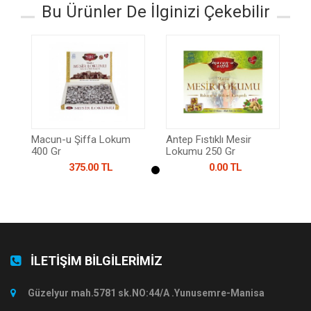
Bu Ürünler De İlginizi Çekebilir
Macun-u Şiffa Lokum
Antep Fıstıklı Mesir
400 Gr
Lokumu 250 Gr
375.00 TL
0.00 TL
İLETİŞİM BİLGİLERİMİZ
Güzelyur mah.5781 sk.NO:44/A .Yunusemre-Manisa