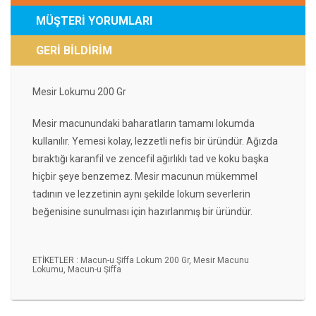
MÜŞTERİ YORUMLARI
GERİ BİLDİRİM
Mesir Lokumu 200 Gr
Mesir macunundaki baharatların tamamı lokumda
kullanılır. Yemesi kolay, lezzetli nefis bir üründür. Ağızda
bıraktığı karanfil ve zencefil ağırlıklı tad ve koku başka
hiçbir şeye benzemez. Mesir macunun mükemmel
tadının ve lezzetinin aynı şekilde lokum severlerin
beğenisine sunulması için hazırlanmış bir üründür.​
ETİKETLER :
Macun-u Şiffa Lokum 200 Gr
,
Mesir Macunu
Lokumu
,
Macun-u Şiffa