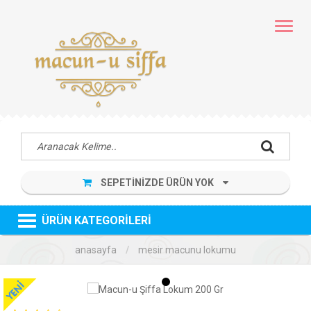
MENÜ
SEPETİNİZDE ÜRÜN YOK
ÜRÜN KATEGORİLERİ
anasayfa
mesir macunu lokumu